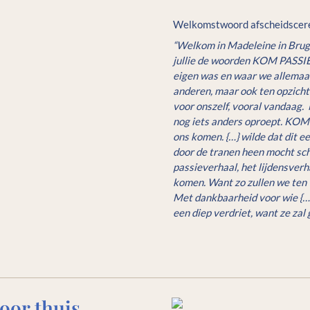
Welkomstwoord afscheidscer
“Welkom in Madeleine in Brug
jullie de woorden KOM PASSIE.
eigen was en waar we allemaal 
anderen, maar ook ten opzichte
voor onszelf, vooral vandaag. 
nog iets anders oproept. KOM P
ons komen. {…} wilde dat dit e
door de tranen heen mocht schi
passieverhaal, het lijdensverha
komen. Want zo zullen we ten v
Met dankbaarheid voor wie {…}
een diep verdriet, want ze zal
oor thuis