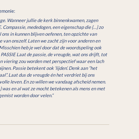
emonie: 
ge. Wanneer jullie de kerk binnenkwamen, zagen 
 Compassie, mededogen, een eigenschap die {…} zo 
ons in kunnen blijven oefenen, ten opzichte van 
 van onszelf. Laten we zacht zijn voor anderen en 
 Misschien heb je wel door dat de woordspeling ook 
ASSIE Laat de passie, de vreugde, wat ons drijft, tot 
en viering zou worden met perspectief waar een lach 
jnen. Passie betekent ook ‘lijden’. Denk aan “het 
al”. Laat dus de vreugde én het verdriet bij ons 
olle leven. En zo willen we vandaag afscheid nemen. 
 was en al wat ze mocht betekenen als mens en met 
 gemist worden door velen.” 