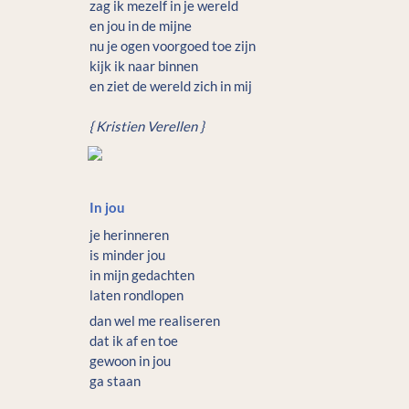
zag ik mezelf in je wereld

en jou in de mijne

nu je ogen voorgoed toe zijn

kijk ik naar binnen

en ziet de wereld zich in mij 

{ Kristien Verellen }
In jou
je herinneren

is minder jou

in mijn gedachten

laten rondlopen
dan wel me realiseren

dat ik af en toe

gewoon in jou

ga staan
