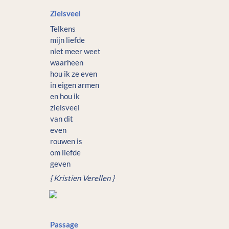
Zielsveel
Telkens 

mijn liefde

niet meer weet

waarheen

hou ik ze even 

in eigen armen

en hou ik

zielsveel

van dit

even

rouwen is

om liefde 

geven
{ Kristien Verellen } 
Passage